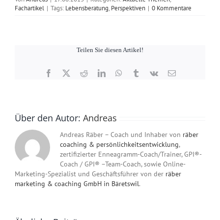
Fachartikel
|
Tags:
Lebensberatung
,
Perspektiven
|
0 Kommentare
Teilen Sie diesen Artikel!
Facebook
X
Reddit
LinkedIn
WhatsApp
Tumblr
Vk
E-
Mail
Über den Autor:
Andreas
Andreas Räber – Coach und Inhaber von
räber
coaching & persönlichkeitsentwicklung
,
zertifizierter Enneagramm-Coach/Trainer, GPI®-
Coach / GPI® –Team-Coach, sowie Online-
Marketing-Spezialist und Geschäftsführer von der
räber
marketing & coaching GmbH in Bäretswil
.