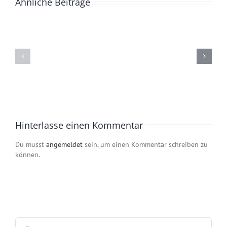
Ähnliche Beiträge
Trainingslager:
Pflegefachpersonen
Technik,
Wann kommt eine
sind
Spielzüge
externe Rekrutierung
gesuchter
und
zum Einsatz?
denn
…
je.
Persönlichkeitsentwicklung
Hinterlasse einen Kommentar
Du musst
angemeldet
sein, um einen Kommentar schreiben zu
können.
Suche