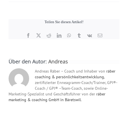
Andreas
Räber
ist
GPI®-
Teilen Sie diesen Artikel!
Coach
und
fundierter
Facebook
X
Reddit
LinkedIn
WhatsApp
Tumblr
Vk
E-
Querdenker.
Mail
Über den Autor:
Andreas
Andreas Räber – Coach und Inhaber von
räber
coaching & persönlichkeitsentwicklung
,
zertifizierter Enneagramm-Coach/Trainer, GPI®-
Coach / GPI® –Team-Coach, sowie Online-
Marketing-Spezialist und Geschäftsführer von der
räber
marketing & coaching GmbH in Bäretswil
.