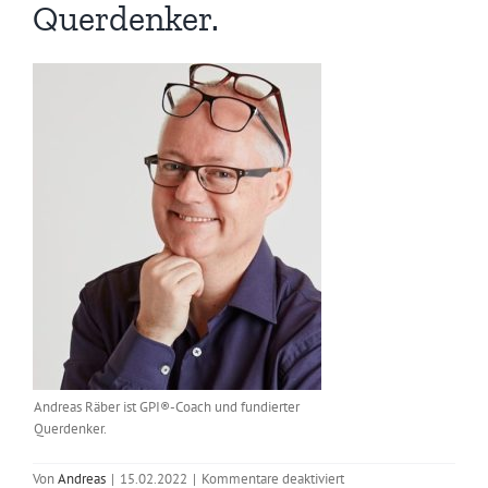
Querdenker.
Andreas Räber ist GPI®-Coach und fundierter
Querdenker.
für
Von
Andreas
|
15.02.2022
|
Kommentare deaktiviert