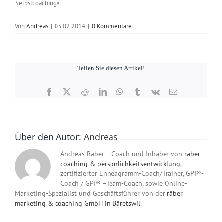
Selbstcoaching»
Von
Andreas
|
03.02.2014
|
0 Kommentare
Teilen Sie diesen Artikel!
Facebook
X
Reddit
LinkedIn
WhatsApp
Tumblr
Vk
E-
Mail
Über den Autor:
Andreas
Andreas Räber – Coach und Inhaber von
räber
coaching & persönlichkeitsentwicklung
,
zertifizierter Enneagramm-Coach/Trainer, GPI®-
Coach / GPI® –Team-Coach, sowie Online-
Marketing-Spezialist und Geschäftsführer von der
räber
marketing & coaching GmbH in Bäretswil
.